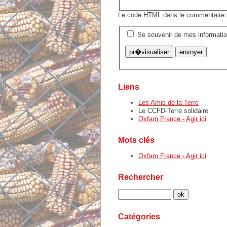
Le code HTML dans le commentaire se
Se souvenir de mes informati
Liens
Les Amis de la Terre
Le CCFD-Terre solidaire
Oxfam France - Agir ici
Mots clés
Oxfam France - Agir ici
Rechercher
Catégories