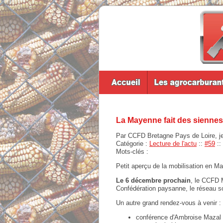
La Mayenne fait des siennes
Par CCFD Bretagne Pays de Loire, j
Catégorie :
Lecture de l'actu
::
#59
::
Mots-clés :
Petit aperçu de la mobilisation en M
Le 6 décembre prochain
, le CCFD 
Confédération paysanne, le réseau so
Un autre grand rendez-vous à venir : 
conférence d'Ambroise Mazal s