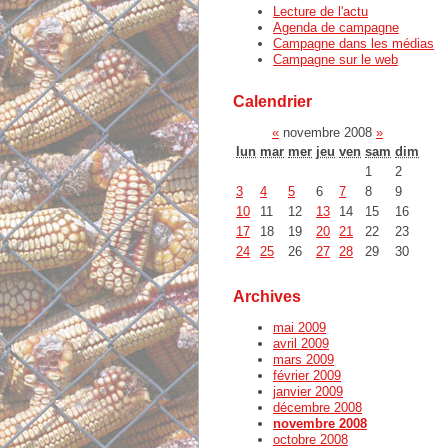
Lecture de l'actu
Agenda de campagne
Campagne dans les médias
Campagne sur le web
Calendrier
«
novembre 2008
»
lun
mar
mer
jeu
ven
sam
dim
1
2
3
4
5
6
7
8
9
10
11
12
13
14
15
16
17
18
19
20
21
22
23
24
25
26
27
28
29
30
Archives
mai 2009
avril 2009
mars 2009
février 2009
janvier 2009
décembre 2008
novembre 2008
octobre 2008