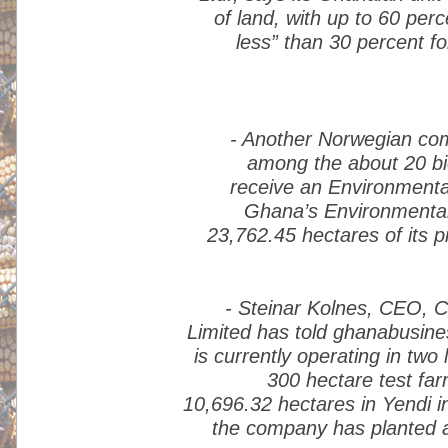
of land, with up to 60 perc
less” than 30 percent f
- Another Norwegian comp
among the about 20 bio
receive an Environmenta
Ghana’s Environmental
23,762.45 hectares of its pr
- Steinar Kolnes, CEO, C
Limited has told ghanabusin
is currently operating in tw
300 hectare test far
10,696.32 hectares in Yendi i
the company has planted a 