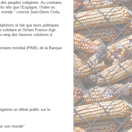
s des peuples indigènes. Au contraire,
s tels que l’Espagne, l’Italie ou
 le monde." conclut Jean-Denis Crola,
plorons le fait que leurs politiques
re solidaire et Oxfam France–Agir
au rang des fausses solutions à
imentaire mondial (PAM), de la Banque
rganise un débat public sur la
pas son monde"