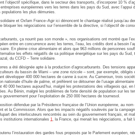
 l’objectif spécifique, dans le secteur des transports, d’incorporer 10 % d’a
es entreprises européennes vers les terres dans les pays du Sud, avec l’appu
es populations les plus démunies.
solidaire et Oxfam France–Agir ici dénoncent le chantage réalisé jusqu’au de
loquer les négociations sur l’ensemble de la directive, si l’objectif de con
rburants, ça nourrit pas son monde », nos organisations ont montré que l’ex
péen entre en concurrence avec les terres, l’eau, les crédits dont a besoin l’a
aire. En pleine crise alimentaire et alors que 963 millions de personnes souff
ternalise les effets négatifs de sa politique énergétique sur les pays du Sud, 
azal, du CCFD – Terre solidaire.
erres a été désignée apte à la production d’agrocarburants. Des tensions ap
iculteurs du bassin de Wami – une zone rizicole – sont, par exemple, obligés de
ant développer 400 000 hectares de canne à sucre. Au Cameroun, trois sociét
n nationale d’huile de palme, et préfèrent se détourner de l’usage alimentaire 
 40 000 hectares aujourd’hui, malgré les protestations des villageois qui, en l’
ées. Au Bénin, malgré les problèmes de forte densité de population sur les terr
 du gouvernement pour l’exploitation de 250 000 hectares de tournesol.
 position défendue par la Présidence française de l’Union européenne, au nom
ment et la Commission. Alors que les impacts négatifs soulevés par la campagn
lupart des interlocuteurs rencontrés au sein du gouvernement français, et m
 institutions internationales
1
, la France, qui menait les négociations, a fait 
utenu l’instauration des gardes fous proposés par le Parlement européen, néc