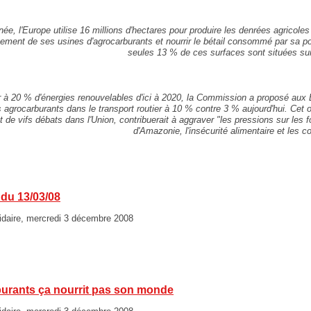
ée, l'Europe utilise 16 millions d'hectares pour produire les denrées agricole
nement de ses usines d'agrocarburants et nourrir le bétail consommé par sa p
seules 13 % de ces surfaces sont situées sur 
r à 20 % d'énergies renouvelables d'ici à 2020, la Commission a proposé aux 
s agrocarburants dans le transport routier à 10 % contre 3 % aujourd'hui. Cet obj
et de vifs débats dans l'Union, contribuerait à aggraver "les pressions sur les 
d'Amazonie, l'insécurité alimentaire et les co
du 13/03/08
idaire, mercredi 3 décembre 2008
burants ça nourrit pas son monde