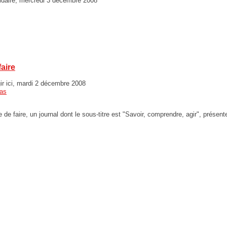
idaire, mercredi 3 décembre 2008
aire
r ici, mardi 2 décembre 2008
as
e faire, un journal dont le sous-titre est "Savoir, comprendre, agir", présen