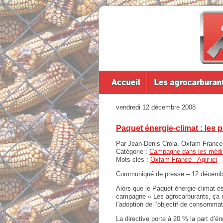
vendredi 12 décembre 2008
Paquet énergie-climat : les 
Par Jean-Denis Crola, Oxfam France 
Catégorie :
Campagne dans les médi
Mots-clés :
Oxfam France - Agir ici
Communiqué de presse – 12 décemb
Alors que le Paquet énergie-climat es
campagne « Les agrocarburants, ça n
l’adoption de l’objectif de consomma
La directive porte à 20 % la part d’