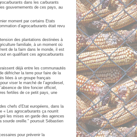
grocarburants dans les carburants
i des gouvernements de ces pays, au
rnier moment par certains Etats
sommation d’agrocarburants était revu
tension des plantations destinées à
griculture familiale, à un moment où
rent de la faim dans le monde, il est
tout en qualifiant ces agrocarburants
paraissent déjà entre les communautés
 défricher la terre pour faire de la
és liées à un groupe français
pour viser le marché de l’agrodiesel,
absence de titre foncier officiel,
es fertiles de ce petit pays, une
 des chefs d’Etat européens, dans la
e « Les agrocarburants ça nourrit
algré les mises en garde des agences
la sourde oreille." poursuit Sébastien
essaires pour prévenir la