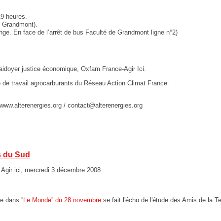
19 heures.
c Grandmont).
. En face de l’arrêt de bus Faculté de Grandmont ligne n°2)
aidoyer justice économique, Oxfam France-Agir Ici.
de travail agrocarburants du Réseau Action Climat France.
//www.alterenergies.org /
contact@alterenergies.org
s du Sud
Agir ici, mercredi 3 décembre 2008
cle dans
''Le Monde'' du 28 novembre
se fait l'écho de l'étude des Amis de la T