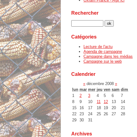
Oxfam France - Agir ici
Rechercher
Catégories
Lecture de l'actu
Agenda de campagne
Campagne dans les médias
Campagne sur le web
Calendrier
«
décembre 2008
»
lun
mar
mer
jeu
ven
sam
dim
1
2
3
4
5
6
7
8
9
10
11
12
13
14
15
16
17
18
19
20
21
22
23
24
25
26
27
28
29
30
31
Archives