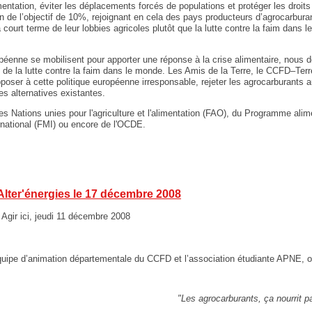
limentation, éviter les déplacements forcés de populations et protéger les droit
en de l’objectif de 10%, rejoignant en cela des pays producteurs d’agrocarburant
 à court terme de leur lobbies agricoles plutôt que la lutte contre la faim dans
opéenne se mobilisent pour apporter une réponse à la crise alimentaire, nous dé
 de la lutte contre la faim dans le monde. Les Amis de la Terre, le CCFD–Ter
poser à cette politique européenne irresponsable, rejeter les agrocarburants 
s alternatives existantes.
des Nations unies pour l'agriculture et l'alimentation (FAO), du Programme al
national (FMI) ou encore de l'OCDE.
lter'énergies le 17 décembre 2008
Agir ici, jeudi 11 décembre 2008
’équipe d’animation départementale du CCFD et l’association étudiante APNE, o
"Les agrocarburants, ça nourrit 