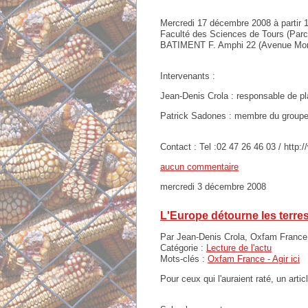
Mercredi 17 décembre 2008 à partir 
Faculté des Sciences de Tours (Par
BATIMENT F. Amphi 22 (Avenue Monge
Intervenants :
Jean-Denis Crola : responsable de pl
Patrick Sadones : membre du groupe 
Contact : Tel :02 47 26 46 03 / http:
aucun commentaire
mercredi 3 décembre 2008
L'Europe détourne les terre
Par Jean-Denis Crola, Oxfam France 
Catégorie :
Lecture de l'actu
Mots-clés :
Oxfam France - Agir ici
Pour ceux qui l'auraient raté, un arti