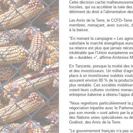
Cette décision cache malheureusement
fossiles, qui va accélérer la ruée d
détriment du droit à l’alimentation d
Les Amis de la Terre, le CCFD–Terre 
membres, menaçant, avec succès, de b
à la baisse.
"En menant la campagne « Les agroca
satisfaire le marché énergétique euro
sa relance est plus que jamais nécess
intolérable que l’Union européenne ex
de « durables »", affirme Ambroise M
En Tanzanie, presque la moitié des t
et des investisseurs. Un millier d’agr
place à un investisseur suédois voul
assurent environ 80 % de la productio
plus rentable. Ces sociétés mobilisent
voient leurs cultures vivrières menac
entreprise italienne a obtenu l’appui
"Nous regrettons particulièrement la
négociation tripartite avec le Parle
pas son monde » sont admis par la p
des Nations unies spécialisées ou des
Godinot, des Amis de la Terre.
"Le gouvernement français n’a pas so