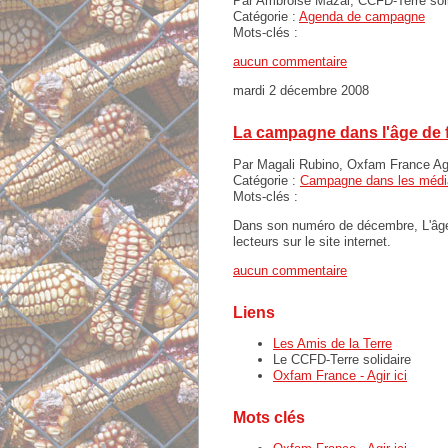
Par Ambroise Mazal, CCFD-Terre sol
Catégorie :
Agenda de campagne
Mots-clés :
aucun commentaire
mardi 2 décembre 2008
La campagne dans l'âge de f
Par Magali Rubino, Oxfam France Agi
Catégorie :
Campagne dans les médi
Mots-clés :
Dans son numéro de décembre, L'âge d
lecteurs sur le site internet.
aucun commentaire
Liens
Les Amis de la Terre
Le CCFD-Terre solidaire
Oxfam France - Agir ici
Mots clés