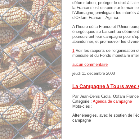
déforestation, protéger le droit à l’a
la France s’est crispée sur le mainti
l’Allemagne, privilégiant les intérêts
d’Oxfam France – Agir ici.
A l’heure où la France et l’Union eur
énergétiques se fassent au détriment
poursuivront leur campagne pour s'op
abandonner, et promouvoir les diverse
1
Voir les rapports de l'organisation 
mondiale et du Fonds monétaire inter
aucun commentaire
jeudi 11 décembre 2008
La Campagne à Tours avec A
Par Jean-Denis Crola, Oxfam France 
Catégorie :
Agenda de campagne
Mots-clés :
Alter’énergies, avec le soutien de l
campagne