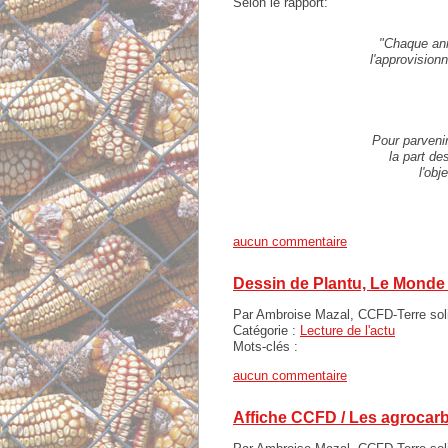
Selon le rapport:
"Chaque ann
l'approvision
Pour parveni
la part de
l'obj
aucun commentaire
Dessin de Plantu, Le Monde 
Par Ambroise Mazal, CCFD-Terre sol
Catégorie :
Lecture de l'actu
Mots-clés :
aucun commentaire
Affiche CCFD / Les agrocar