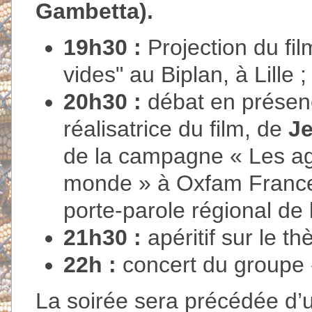
Gambetta).
19h30 :
Projection du fil
vides" au Biplan, à Lille ;
20h30 :
débat en prése
réalisatrice du film, de
J
de la campagne « Les ag
monde » à Oxfam France –
porte-parole régional de
21h30 :
apéritif sur le t
22h :
concert du groupe «
La soirée sera précédée d’