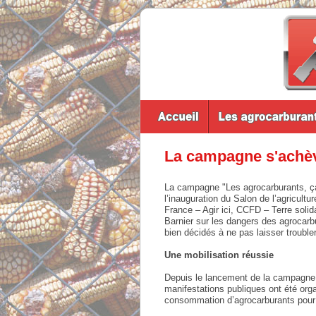
La campagne s'achève
La campagne "Les agrocarburants, ça n
l’inauguration du Salon de l’agricult
France – Agir ici, CCFD – Terre solid
Barnier sur les dangers des agrocarbu
bien décidés à ne pas laisser troubler
Une mobilisation réussie
Depuis le lancement de la campagne l
manifestations publiques ont été orga
consommation d’agrocarburants pour 