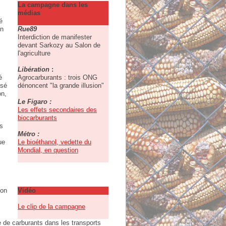
La campagne dans les
médias
é
on
Rue89
Interdiction de manifester
devant Sarkozy au Salon de
l'agriculture
Libération
:
é
Agrocarburants : trois ONG
isé
dénoncent "la grande illusion"
on,
Le Figaro :
Les effets secondaires des
biocarburants
as
Métro :
ue
Le bioéthanol, vedette du
Mondial, en question
ion
Vidéo
Le clip de la campagne
 de carburants dans les transports