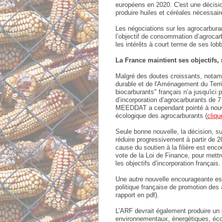
européens en 2020. C'est une décisio
produire huiles et céréales nécessaires
Les négociations sur les agrocarbura
l’objectif de consommation d’agrocarb
les intérêts à court terme de ses lo
La France maintient ses objectifs,
Malgré des doutes croissants, notam
durable et de l'Aménagement du Terri
biocarburants" français n’a jusqu'ic
d’incorporation d’agrocarburants de 
MEEDDAT a cependant pointé à nouvea
écologique des agrocarburants (
cliqu
Seule bonne nouvelle, la décision, su
réduire progressivement à partir de 
cause du soutien à la filière est en
vote de la Loi de Finance, pour mettr
les objectifs d’incorporation français.
Une autre nouvelle encourageante est
politique française de promotion des 
rapport en pdf).
L’ARF devrait également produire un 
environnementaux, énergétiques, écono