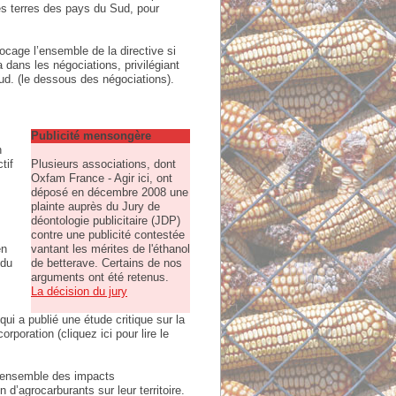
es terres des pays du Sud, pour
cage l’ensemble de la directive si
 dans les négociations, privilégiant
ud. (le dessous des négociations).
Publicité mensongère
n
tif
Plusieurs associations, dont
Oxfam France - Agir ici, ont
déposé en décembre 2008 une
plainte auprès du Jury de
déontologie publicitaire (JDP)
contre une publicité contestée
en
vantant les mérites de l'éthanol
 du
de betterave. Certains de nos
arguments ont été retenus.
La décision du jury
i a publié une étude critique sur la
poration (cliquez ici pour lire le
 l’ensemble des impacts
d’agrocarburants sur leur territoire.