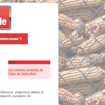
Vidéo
m
Les militants expulsés du
Salon de l'agriculture
nférences, projections-débats et
 objectifs européens de