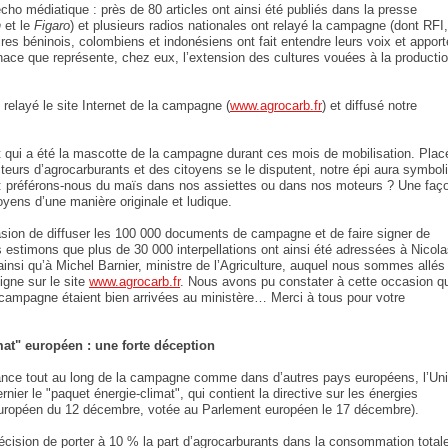
ho médiatique : près de 80 articles ont ainsi été publiés dans la presse
n
et le
Figaro
) et plusieurs radios nationales ont relayé la campagne (dont RFI,
es béninois, colombiens et indonésiens ont fait entendre leurs voix et apport
ce que représente, chez eux, l’extension des cultures vouées à la producti
relayé le site Internet de la campagne (
www.agrocarb.fr
) et diffusé notre
nt qui a été la mascotte de la campagne durant ces mois de mobilisation. Plac
teurs d’agrocarburants et des citoyens se le disputent, notre épi aura symbol
 : préférons-nous du maïs dans nos assiettes ou dans nos moteurs ? Une faç
itoyens d’une manière originale et ludique.
casion de diffuser les 100 000 documents de campagne et de faire signer de
s estimons que plus de 30 000 interpellations ont ainsi été adressées à Nicol
insi qu’à Michel Barnier, ministre de l’Agriculture, auquel nous sommes allés
igne sur le site
www.agrocarb.fr
. Nous avons pu constater à cette occasion q
a campagne étaient bien arrivées au ministère… Merci à tous pour votre
at" européen : une forte déception
France tout au long de la campagne comme dans d’autres pays européens, l’Un
er le "paquet énergie-climat", qui contient la directive sur les énergies
européen du 12 décembre, votée au Parlement européen le 17 décembre).
cision de porter à 10 % la part d’agrocarburants dans la consommation totale