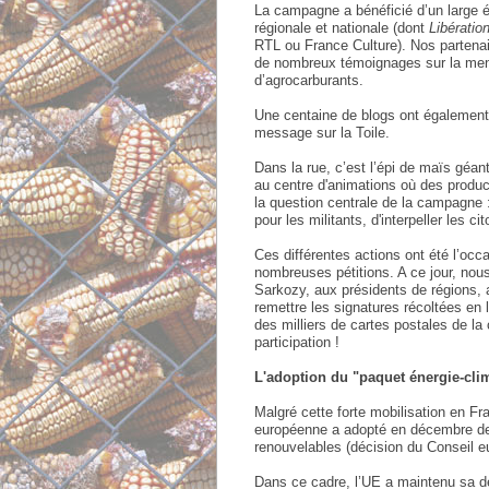
La campagne a bénéficié d’un large éc
régionale et nationale (dont
Libératio
RTL ou France Culture). Nos partenair
de nombreux témoignages sur la mena
d’agrocarburants.
Une centaine de blogs ont également 
message sur la Toile.
Dans la rue, c’est l’épi de maïs géa
au centre d'animations où des produc
la question centrale de la campagne
pour les militants, d'interpeller les c
Ces différentes actions ont été l’oc
nombreuses pétitions. A ce jour, nou
Sarkozy, aux présidents de régions, a
remettre les signatures récoltées en l
des milliers de cartes postales de l
participation !
L'adoption du "paquet énergie-clim
Malgré cette forte mobilisation en 
européenne a adopté en décembre derni
renouvelables (décision du Conseil 
Dans ce cadre, l’UE a maintenu sa dé