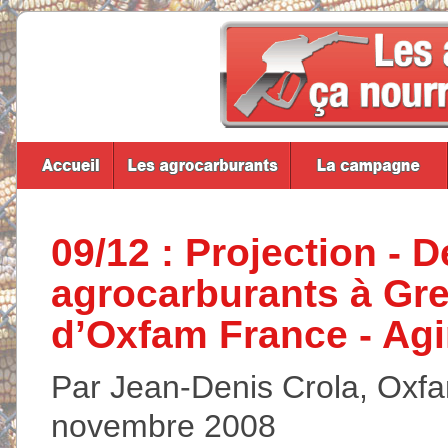
09/12 : Projection - D
agrocarburants à Gren
d’Oxfam France - Agir
Par Jean-Denis Crola, Oxfam
novembre 2008