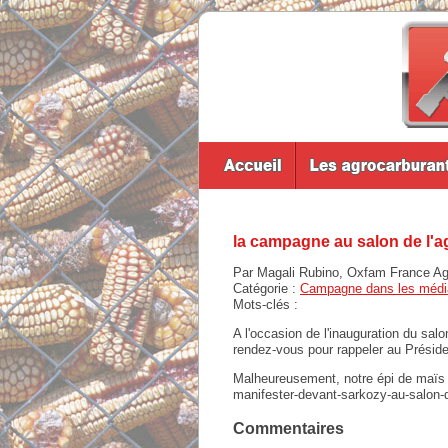
la campagne au salon de l'ag
Par Magali Rubino, Oxfam France Agir
Catégorie :
Campagne dans les médi
Mots-clés :
A l'occasion de l'inauguration du salo
rendez-vous pour rappeler au Présid
Malheureusement, notre épi de maïs n'
manifester-devant-sarkozy-au-salon-d
Commentaires