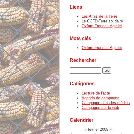
Liens
Les Amis de la Terre
Le CCFD-Terre solidaire
Oxfam France - Agir ici
Mots clés
Oxfam France - Agir ici
Rechercher
Catégories
Lecture de l'actu
Agenda de campagne
Campagne dans les médias
Campagne sur le web
Calendrier
«
février 2009
»