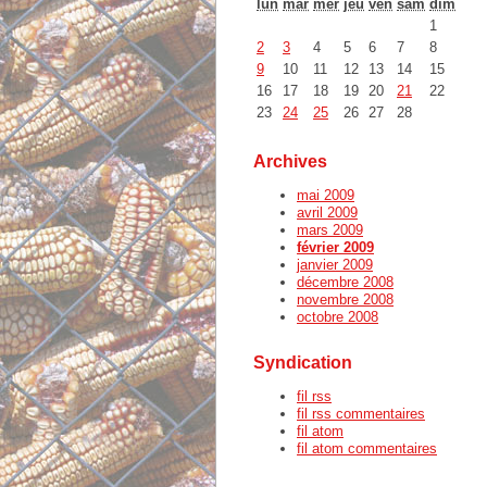
lun
mar
mer
jeu
ven
sam
dim
1
2
3
4
5
6
7
8
9
10
11
12
13
14
15
16
17
18
19
20
21
22
23
24
25
26
27
28
Archives
mai 2009
avril 2009
mars 2009
février 2009
janvier 2009
décembre 2008
novembre 2008
octobre 2008
Syndication
fil rss
fil rss commentaires
fil atom
fil atom commentaires