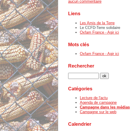
aucun commentaire
Liens
Les Amis de la Terre
Le CCFD-Terre solidaire
Oxfam France - Agir ici
Mots clés
Oxfam France - Agir ici
Rechercher
Catégories
Lecture de l'actu
Agenda de campagne
Campagne dans les médias
Campagne sur le web
Calendrier