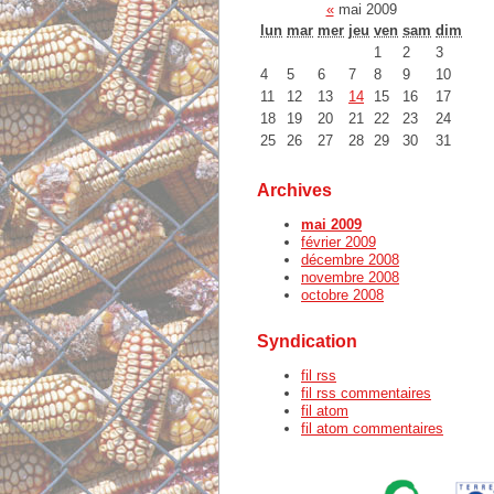
«
mai 2009
lun
mar
mer
jeu
ven
sam
dim
1
2
3
4
5
6
7
8
9
10
11
12
13
14
15
16
17
18
19
20
21
22
23
24
25
26
27
28
29
30
31
Archives
mai 2009
février 2009
décembre 2008
novembre 2008
octobre 2008
Syndication
fil rss
fil rss commentaires
fil atom
fil atom commentaires