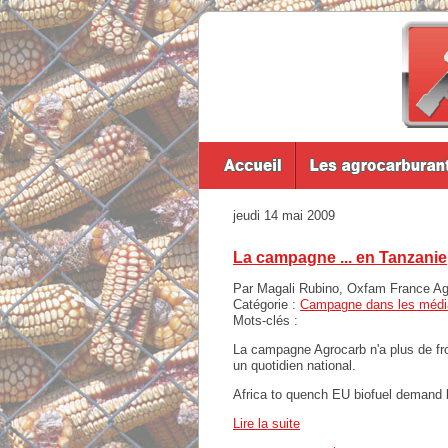
jeudi 14 mai 2009
La campagne ... en Tanzanie
Par Magali Rubino, Oxfam France Agir
Catégorie :
Campagne dans les médi
Mots-clés :
La campagne Agrocarb n'a plus de fro
un quotidien national.
Africa to quench EU biofuel demand
Lire la suite