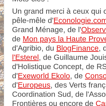
Un grand merci à ceux qui o
pêle-mêle d'
Econologie.co
Grand Ménage, de l'
Observ
de
Mon pays la Haute Prov
d'Agribio, du
BlogFinance
,
l'Esterel
, de Guillaume Jou
d'Holistique Concept, de R
d'
Exeworld Ekolo
, de
Conso
d'
Europeus
, des Verts fran
Coordination Sud, de l'Asso
Frontières ou encore de
Ca