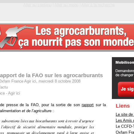
Aller au contenu
|
Aller au menu
|
Aller à la recherche
rapport de la FAO sur les agrocarburants
Oxfam France Agir ici, mercredi 8 octobre 2008
'actu
e - Agir ici
de presse de la FAO, pour la sortie de son
rapport
sur la
Liens
alimentation et de l’agricultur
e :
Le site d
t subventions liées aux biocarburants sont à revoir d’urgence
Les Amis d
 l'objectif de sécurité alimentaire mondiale, protéger les
Le CCFD-Te
res, promouvoir un développement rural à large assise et
Oxfam Fran