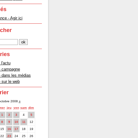
lés
ce - Agir ici
cher
ries
 l'actu
e campagne
dans les médias
sur le web
rier
octobre 2008
»
mer
jeu
ven
sam
dim
1
2
3
4
5
8
9
10
11
12
15
16
17
18
19
22
23
24
25
26