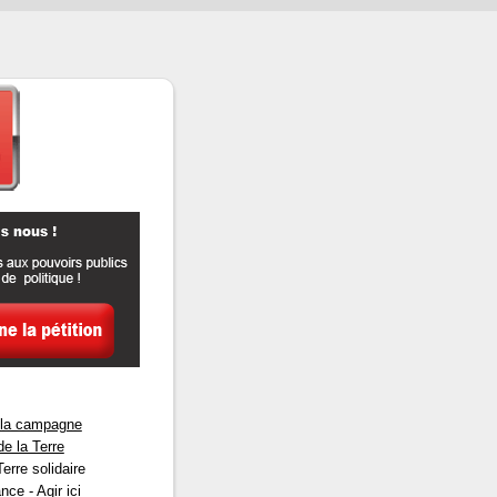
e la campagne
e la Terre
rre solidaire
ce - Agir ici