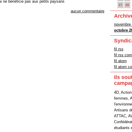
qui ne bénéficie pas aux petits paysans
27
28
aucun commentaire
Archiv
novembre
octobre 2
Syndic
fil rss
fil rss co
fil atom
fil atom 
Ils sou
campa
4D, Action
femmes, A
l'environn
Artisans 
ATTAC, A
Confédéra
étudiants 