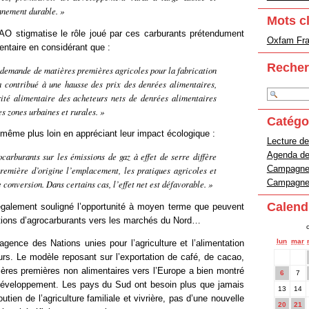
nnement durable.
»
Mots c
FAO stigmatise le rôle joué par ces carburants prétendument
Oxfam Fran
mentaire en considérant que :
Recher
 demande de matières premières agricoles pour la fabrication
a contribué à une hausse des prix des denrées alimentaires,
ité alimentaire des acheteurs nets de denrées alimentaires
es zones urbaines et rurales.
»
Catégo
même plus loin en appréciant leur impact écologique :
Lecture de
Agenda d
carburants sur les émissions de gaz à effet de serre diffère
Campagne 
remière d’origine l’emplacement, les pratiques agricoles et
Campagne 
 conversion. Dans certains cas, l’effet net est défavorable.
»
Calend
galement souligné l’opportunité à moyen terme que peuvent
ations d’agrocarburants vers les marchés du Nord…
lun
mar
l’agence des Nations unies pour l’agriculture et l’alimentation
urs. Le modèle reposant sur l’exportation de café, de cacao,
ières premières non alimentaires vers l’Europe a bien montré
6
7
développement. Les pays du Sud ont besoin plus que jamais
13
14
utien de l’agriculture familiale et vivrière, pas d’une nouvelle
20
21