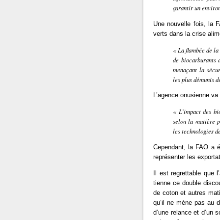
garantir un enviro
Une nouvelle fois, la 
verts dans la crise ali
«
La flambée de la
de biocarburants 
menaçant la sécur
les plus démunis d
L’agence onusienne va 
«
L’impact des bio
selon la matière p
les technologies de
Cependant, la FAO a é
représenter les export
Il est regrettable que 
tienne ce double disco
de coton et autres mat
qu’il ne mène pas au 
d’une relance et d’un so