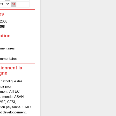
29
30
31
es
 2008
008
ation
mmentaires
commentaires
tiennent la
gne
 catholique des
gir pour
ement, AITEC,
du monde, ASAH,
VSF, CFSI,
tion paysanne, CRID,
et développement,