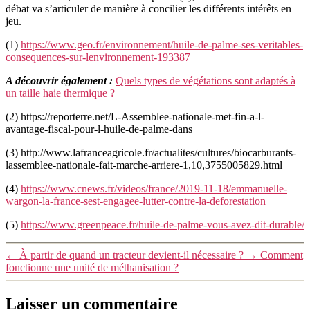
débat va s’articuler de manière à concilier les différents intérêts en
jeu.
(1)
https://www.geo.fr/environnement/huile-de-palme-ses-veritables-
consequences-sur-lenvironnement-193387
A découvrir également :
Quels types de végétations sont adaptés à
un taille haie thermique ?
(2) https://reporterre.net/L-Assemblee-nationale-met-fin-a-l-
avantage-fiscal-pour-l-huile-de-palme-dans
(3) http://www.lafranceagricole.fr/actualites/cultures/biocarburants-
lassemblee-nationale-fait-marche-arriere-1,10,3755005829.html
(4)
https://www.cnews.fr/videos/france/2019-11-18/emmanuelle-
wargon-la-france-sest-engagee-lutter-contre-la-deforestation
(5)
https://www.greenpeace.fr/huile-de-palme-vous-avez-dit-durable/
←
À partir de quand un tracteur devient-il nécessaire ?
→
Comment
fonctionne une unité de méthanisation ?
Laisser un commentaire