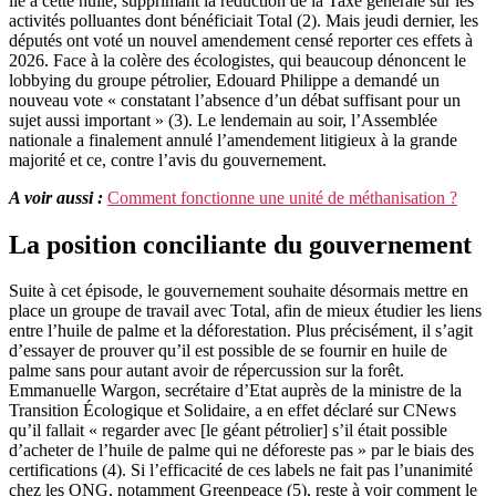
lié à cette huile, supprimant la réduction de la Taxe générale sur les
activités polluantes dont bénéficiait Total (2). Mais jeudi dernier, les
députés ont voté un nouvel amendement censé reporter ces effets à
2026. Face à la colère des écologistes, qui beaucoup dénoncent le
lobbying du groupe pétrolier, Edouard Philippe a demandé un
nouveau vote « constatant l’absence d’un débat suffisant pour un
sujet aussi important » (3). Le lendemain au soir, l’Assemblée
nationale a finalement annulé l’amendement litigieux à la grande
majorité et ce, contre l’avis du gouvernement.
A voir aussi :
Comment fonctionne une unité de méthanisation ?
La position conciliante du gouvernement
Suite à cet épisode, le gouvernement souhaite désormais mettre en
place un groupe de travail avec Total, afin de mieux étudier les liens
entre l’huile de palme et la déforestation. Plus précisément, il s’agit
d’essayer de prouver qu’il est possible de se fournir en huile de
palme sans pour autant avoir de répercussion sur la forêt.
Emmanuelle Wargon, secrétaire d’Etat auprès de la ministre de la
Transition Écologique et Solidaire, a en effet déclaré sur CNews
qu’il fallait « regarder avec [le géant pétrolier] s’il était possible
d’acheter de l’huile de palme qui ne déforeste pas » par le biais des
certifications (4). Si l’efficacité de ces labels ne fait pas l’unanimité
chez les ONG, notamment Greenpeace (5), reste à voir comment le