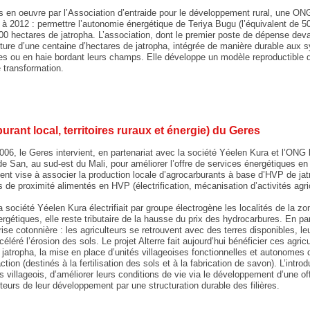
s en oeuvre par l’Association d’entraide pour le développement rural, une ONG
ci à 2012 : permettre l’autonomie énergétique de Teriya Bugu (l’équivalent de 50
00 hectares de jatropha. L’association, dont le premier poste de dépense devan
ure d’une centaine d’hectares de jatropha, intégrée de manière durable aux 
es ou en haie bordant leurs champs. Elle développe un modèle reproductible d’é
 transformation.
urant local, territoires ruraux et énergie) du Geres
2006, le Geres intervient, en partenariat avec la société Yéelen Kura et l’ON
e San, au sud-est du Mali, pour améliorer l’offre de services énergétiques en m
nt vise à associer la production locale d’agrocarburants à base d’HVP de jat
 de proximité alimentés en HVP (électrification, mécanisation d’activités agri
a société Yéelen Kura électrifiait par groupe électrogène les localités de la zo
rgétiques, elle reste tributaire de la hausse du prix des hydrocarbures. En par
crise cotonnière : les agriculteurs se retrouvent avec des terres disponibles, le
céléré l’érosion des sols. Le projet Alterre fait aujourd’hui bénéficier ces ag
jatropha, la mise en place d’unités villageoises fonctionnelles et autonomes d’
ction (destinés à la fertilisation des sols et à la fabrication de savon). L’intro
villageois, d’améliorer leurs conditions de vie via le développement d’une of
teurs de leur développement par une structuration durable des filières.