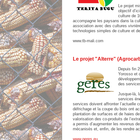
Le projet mi
objectif d’i
culture de 1
accompagne les paysans dans la cult
association avec des cultures vivrièr
technologies simples de culture et de
www.tb-mali.com
Le projet "Alterre" (Agrocarb
Depuis fin 
Yorosso et d
développeme
des services
Jusque-là, l
services éne
services doivent affronter l’actuelle 
défrichage et la coupe du bois ont ac
plantation de surfaces et de haies de 
valorisation des co-produits de l’extra
a permis d’augmenter les revenus des 
mécanisés et, enfin, de les rendre ac
www.geres.eu