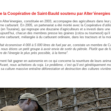
 de la Coopérative de Saint-Bauld soutenu par Alter’énergies
on Alter’énergies, constituée en 2003, accompagne des agriculteurs dans leur pr
 carburant. En 2005, un partenariat a été monté avec la Coopérative d’utilis
 (en Touraine), qui regroupe une douzaine d’agriculteurs et a investi dans une 
 Aujourd’hui, chacun des membres presse les graines (colza ou tournesol) qu’il 
mme carburant, mélangée à du carburant ordinaire, dans les tracteurs et la m
fait économiser 4 000 à 5 000 litres de fuel par an
, constate un membre de 
ous étions un petit groupe à avoir envie de sortir du pétrole. Plutôt que de f
 de l’énergie le plus près possible, à la ferme".
ement fait gagner en autonomie en ce qui concerne la nourriture de leurs anim
Avant, nous achetions du soja. Le problème, c’est qu’il est génétiquement modi
 sa culture massive entraîne déforestation et destruction des cultures vivrière