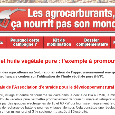
 et huile végétale pure : l’exemple à promou
ion des agriculteurs au Sud, rationalisation de l’approvisionnement énerg
t français centrés sur l’utilisation de l’huile végétale pure (HVP).
rurale de l’Association d’entraide pour le développement rura
u, village et centre de tourisme solidaire dans le cercle de Bla au Mali, la mi
 l’huile végétale pure permettra prochainement de fournir lumière et réfrigérati
té par des groupes électrogènes de 15 et 60 kW qui fournissent également le ce
 de recharge de batterie pour les villages alentour. Cela constitue une révol
n vit en milieu rural et 3 % seulement a accès à l’électricité.