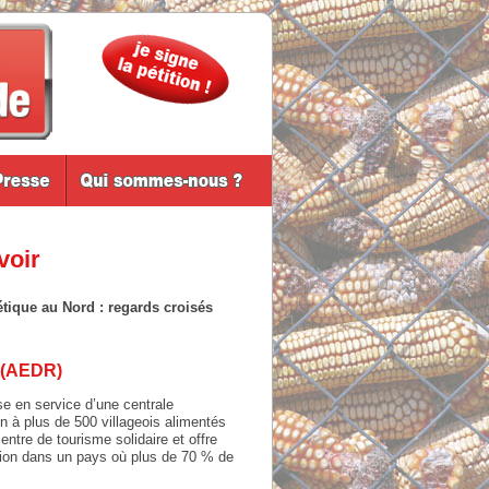
voir
étique au Nord : regards croisés
l (AEDR)
se en service d’une centrale
on à plus de 500 villageois alimentés
ntre de tourisme solidaire et offre
ution dans un pays où plus de 70 % de