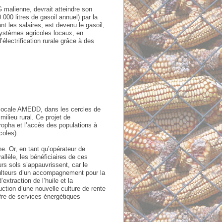
 malienne, devrait atteindre son
 000 litres de gasoil annuel) par la
t les salaires, est devenu le gasoil,
systèmes agricoles locaux, en
lectrification rurale grâce à des
G locale AMEDD, dans les cercles de
ilieu rural. Ce projet de
ropha et l’accès des populations à
coles).
ne. Or, en tant qu’opérateur de
allèle, les bénéficiaires de ces
urs sols s’appauvrissent, car le
riculteurs d’un accompagnement pour la
extraction de l’huile et la
duction d’une nouvelle culture de rente
fre de services énergétiques