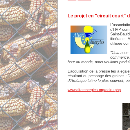
Le projet en "circuit court"
L’associati
d’HVP comme
Saint-Bauld
itinérants.
utilisée co
"Cela nous 
commencé, n
bout du monde, nous voulions produire
L’acquisition de la presse les a égal
résultant du pressage des graines :
"
d’Amérique latine le plus souvent, où
www.alterenergies.org/doku.php