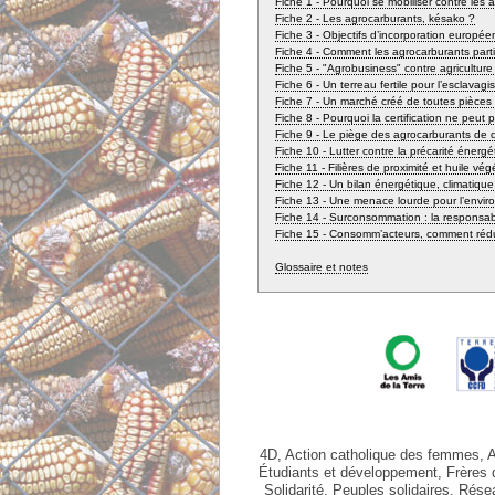
Fiche 1 - Pourquoi se mobiliser contre les 
Fiche 2 - Les agrocarburants, késako ?
Fiche 3 - Objectifs d’incorporation europée
Fiche 4 - Comment les agrocarburants partic
Fiche 5 - "Agrobusiness" contre agricultur
Fiche 6 - Un terreau fertile pour l’esclava
Fiche 7 - Un marché créé de toutes pièce
Fiche 8 - Pourquoi la certification ne peut
Fiche 9 - Le piège des agrocarburants de
Fiche 10 - Lutter contre la précarité énergé
Fiche 11 - Filières de proximité et huile vé
Fiche 12 - Un bilan énergétique, climatique
Fiche 13 - Une menace lourde pour l’envi
Fiche 14 - Surconsommation : la responsabi
Fiche 15 - Consomm’acteurs, comment rédu
Glossaire et notes
4D, Action catholique des femmes, 
Étudiants et développement, Frères
Solidarité, Peuples solidaires, Rés