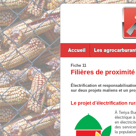
Fiche 11
Filières de proximité
Électrification et responsabilisat
sur deux projets maliens et un proje
Le projet d’électrification 
À Teriya Bug
électrique à
en électrici
des services
la populatio