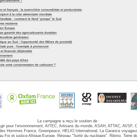
agrocarburants ?
ns et français : la surenchère consumériste et productiviste
ipent à la crise alimentaire mondiale
e familiale : comment le Nord "pompe" le Sud
gisme moderne
s en Europe
 pas garantir des agrocarburants durables
 deuxième génération
tique au Sud : l’opportunité des filières de proximité
gétale pure : l’exemple à promouvoir
 et financier déplorable
ronnement
lité des pays riches
ire votre consommation de carburant ?
La campagne a reçu le soutien de :
Agir pour l’environnement, AITEC, Artisans du monde, ASAH, ATTAC, AVSF, 
 des Hommes France, Greenpeace, HELIO International, La Garance voyageu
eau Foi et justice Afrique-Europe, Réseau "Sortir du nucléaire", Ritimo, Terr