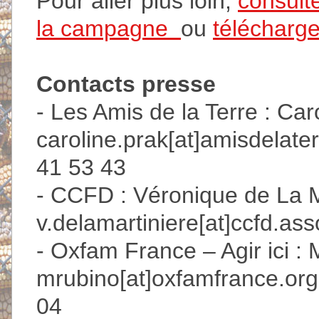
Pour aller plus loin,
consult
la campagne
ou
télécharge
Contacts presse
- Les Amis de la Terre : Car
caroline.prak[at]amisdelate
41 53 43
- CCFD : Véronique de La M
v.delamartiniere[at]ccfd.asso
- Oxfam France – Agir ici : 
mrubino[at]oxfamfrance.org
04