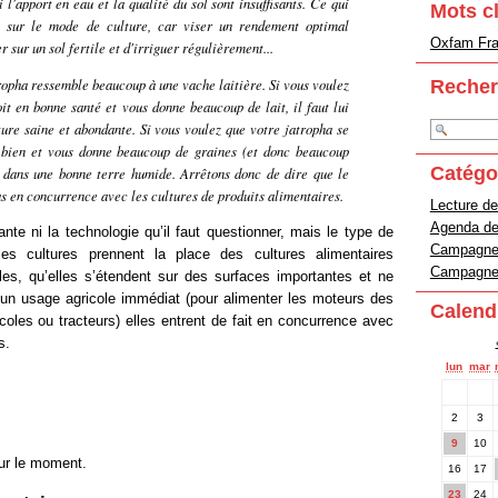
 l'apport en eau et la qualité du sol sont insuffisants. Ce qui
Mots c
n sur le mode de culture, car viser un rendement optimal
Oxfam Fran
r sur un sol fertile et d'irriguer régulièrement...
ropha ressemble beaucoup à une vache laitière. Si vous voulez
Recher
it en bonne santé et vous donne beaucoup de lait, il faut lui
ure saine et abondante. Si vous voulez que votre jatropha se
 bien et vous donne beaucoup de graines (et donc beaucoup
Catégo
e dans une bonne terre humide. Arrêtons donc de dire que le
as en concurrence avec les cultures de produits alimentaires.
Lecture de
Agenda d
ante ni la technologie qu’il faut questionner, mais le type de
Campagne 
les cultures prennent la place des cultures alimentaires
Campagne 
lles, qu’elles s’étendent sur des surfaces importantes et ne
 un usage agricole immédiat (pour alimenter les moteurs des
Calend
icoles ou tracteurs) elles entrent de fait en concurrence avec
s.
lun
mar
2
3
9
10
ur le moment.
16
17
23
24