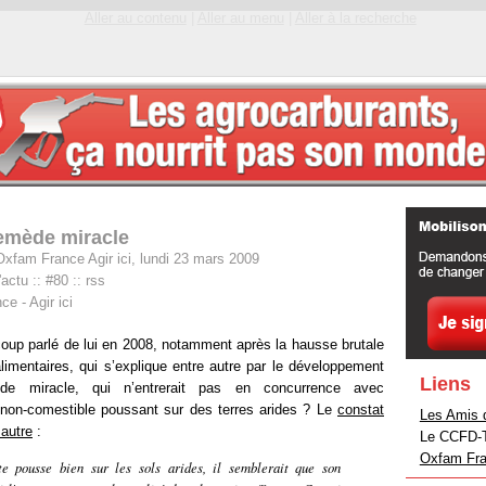
Aller au contenu
|
Aller au menu
|
Aller à la recherche
remède miracle
Oxfam France Agir ici, lundi 23 mars 2009
'actu
::
#80
::
rss
e - Agir ici
coup parlé de lui en 2008, notamment après la hausse brutale
limentaires, qui s’explique entre autre par le développement
Liens
ède miracle, qui n’entrerait pas en concurrence avec
e non-comestible poussant sur des terres arides ? Le
constat
Les Amis d
 autre
:
Le CCFD-Te
Oxfam Fran
e pousse bien sur les sols arides, il semblerait que son