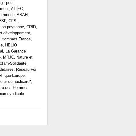
gir pour
ement, AITEC,
du monde, ASAH,
VSF, CFSI,
tion paysanne, CRID,
et développement,
s Hommes France,
ce, HELIO
nal, La Garance
, MRJC, Nature et
xfam-Solidarité,
lidaires, Réseau Foi
 Afrique-Europe,
rtir du nucléaire",
erre des Hommes
ion syndicale