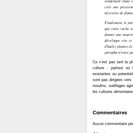
rendement chute si
crée une pressio
nécessite de plante
Finalement, le jat
que votre vache so
donner une nourrit
développe vite et
d'huile) plantez-l
jatropha n'entre p
Ce n’est pas tant la pl
culture : partout où 
existantes ou potentie
sont pas dirigées vers
moulins, outillages agr
les cultures alimentaire
Commentaires
Aucun commentaire po