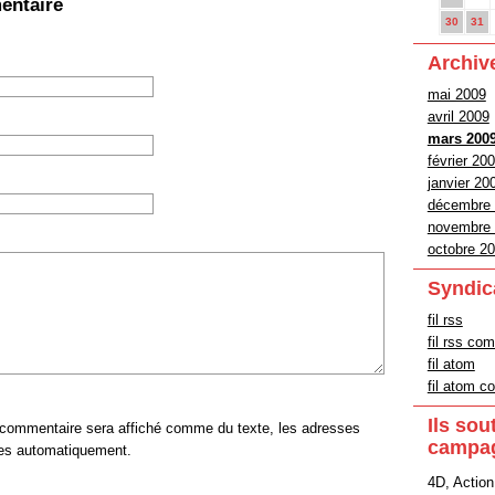
entaire
30
31
Archiv
mai 2009
avril 2009
mars 200
février 20
janvier 20
décembre
novembre
octobre 2
Syndic
fil rss
fil rss co
fil atom
fil atom 
Ils sou
commentaire sera affiché comme du texte, les adresses
campa
ties automatiquement.
4D, Action