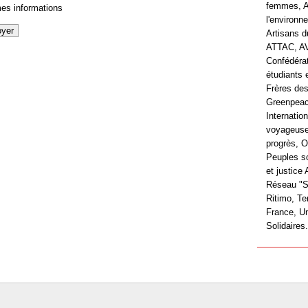
femmes, A
es informations
l'environn
Artisans 
ATTAC, A
Confédéra
étudiants 
Frères de
Greenpea
Internatio
voyageuse
progrès, O
Peuples so
et justice
Réseau "So
Ritimo, T
France, Un
Solidaires.