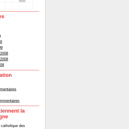
es
9
09
09
 2008
 2008
008
ation
mmentaires
commentaires
tiennent la
gne
 catholique des