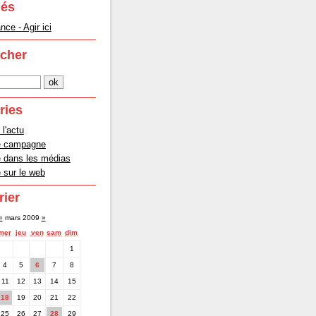
lés
ce - Agir ici
cher
ries
 l'actu
e campagne
dans les médias
sur le web
rier
«
mars 2009
»
mer
jeu
ven
sam
dim
1
4
5
6
7
8
11
12
13
14
15
18
19
20
21
22
25
26
27
28
29