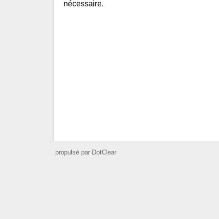
nécessaire.
propulsé par DotClear