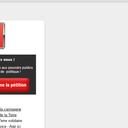
e la campagne
e la Terre
rre solidaire
ce - Agir ici