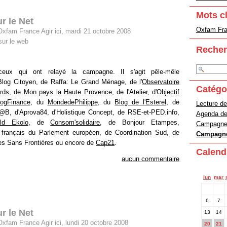
Mots c
r le Net
Oxfam Fran
Oxfam France Agir ici, mardi 21 octobre 2008
ur le web
Recher
ux qui ont relayé la campagne. Il s'agit pêle-mêle
Blog Citoyen, de Raffa: Le Grand Ménage, de l'
Observatoire
Catégo
rds
, de
Mon pays la Haute Provence
, de l'Atelier, d'
Objectif
logFinance
, du
MondedePhilippe
, du
Blog de l'Esterel
, de
Lecture de
@B, d'Aprova84, d'Holistique Concept, de RSE-et-PED.info,
Agenda d
ld Ekolo
, de
Consom'solidaire
, de Bonjour Etampes,
Campagne 
 français du Parlement européen, de Coordination Sud, de
Campagne
res Sans Frontières ou encore de
Cap21
.
Calend
aucun commentaire
lun
mar
6
7
r le Net
13
14
xfam France Agir ici, lundi 20 octobre 2008
20
21