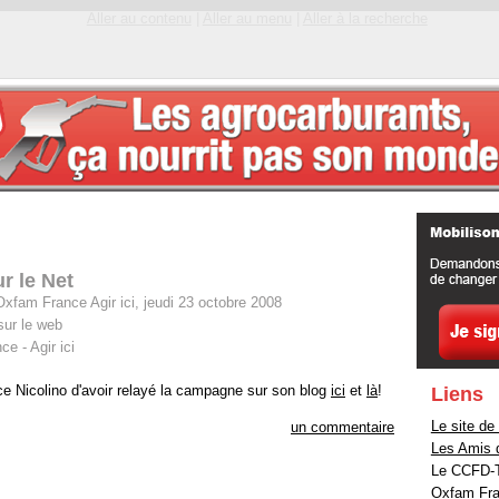
Aller au contenu
|
Aller au menu
|
Aller à la recherche
r le Net
xfam France Agir ici, jeudi 23 octobre 2008
ur le web
e - Agir ici
ce Nicolino d'avoir relayé la campagne sur son blog
ici
et
là
!
Liens
Le site d
un commentaire
Les Amis d
Le CCFD-Te
Oxfam Fran