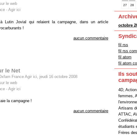
ur le web
27
28
e - Agir ici
Archiv
 Lutin Jovial qui relaient la campagne, dans un article
octobre 2
rocarburants !
Syndic
aucun commentaire
fil rss
fil rss co
fil atom
fil atom 
r le Net
Ils sou
xfam France Agir ici, jeudi 16 octobre 2008
campa
ur le web
e - Agir ici
4D, Action
femmes, A
laie la campagne !
l'environn
Artisans 
aucun commentaire
ATTAC, A
Confédéra
étudiants 
Frères de