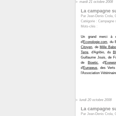
mardi 21 octobre 2008
La campagne su
Par Jean-Denis Crola, 
Catégorie :
Campagne s
Mots-clés :
Un grand merci à ce
d'
Econologie.com
, du 
Citoyen
, de
Mille Babo
Terre
, d'Agribio, du
B
Guillaume Jouis, de F
de
Bioetic
, d'
Exewor
d'
Europeus
, des Verts
l'Association Vétérinai
lundi 20 octobre 2008
La campagne su
Par Jean-Denis Crola, O