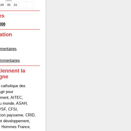
29
30
31
es
008
ation
mmentaires
commentaires
tiennent la
gne
 catholique des
gir pour
ement, AITEC,
du monde, ASAH,
VSF, CFSI,
tion paysanne, CRID,
et développement,
s Hommes France,