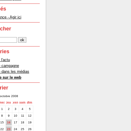
lés
ce - Agir ici
cher
ries
 l'actu
e campagne
dans les médias
 sur le web
rier
octobre 2008
mer
jeu
ven
sam
dim
1
2
3
4
5
8
9
10
11
12
15
16
17
18
19
22
23
24
25
26