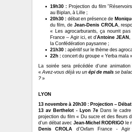
19h30 :
Projection du film "Réservoirs
au Biplan, à Lille ;
20h30 :
débat en présence de
Moniqu
du film, de
Jean-Denis CROLA
, resp
« Les agrocarburants, ça nourrit p
France – Agir ici, et d'
Antoine JEAN
,
la Confédération paysanne ;
21h30 :
apéritif sur le thème des agroca
22h :
concert du groupe « Yerba mala » 
La soirée sera précédée d’une animation 
«
Avez-vous déjà vu un
épi de maïs
se balad
?
»
LYON
13 novembre à 20h30 : Projection – Déba
13 av Berthelot - Lyon 7e
Dans le cadre d
projection du film « Du sucre et des fleurs 
d’un débat avec
Jean-Michel RODRIGO
le r
Denis CROLA
d’Oxfam France - Agir 