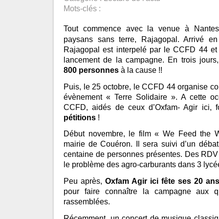
Mots-clés :
Tout commence avec
la venue à Nantes 
paysans sans terre, Rajagopal. Arrivé en
Rajagopal est interpelé par le CCFD 44 et 
lancement de la campagne. En trois jours, 
800 personnes
à la cause !!
Puis, le 25 octobre, le CCFD 44 organise
évènement « Terre Solidaire ». A cette occ
CCFD, aidés de ceux d’Oxfam- Agir ici, 
pétitions
!
Début novembre, le film « We Feed the Wo
mairie de Couéron. Il sera suivi d’un débat 
centaine de personnes présentes. Des RDV s
le problème des agro-carburants dans 3 lycé
Peu après,
Oxfam Agir ici fête ses 20 an
pour faire connaître la campagne aux 
rassemblées.
Récemment, un concert de musique classiqu