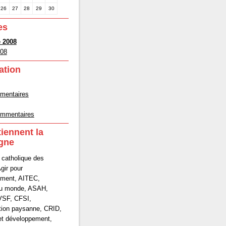
26
27
28
29
30
es
 2008
008
ation
mmentaires
commentaires
tiennent la
gne
 catholique des
gir pour
ement, AITEC,
du monde, ASAH,
VSF, CFSI,
tion paysanne, CRID,
et développement,