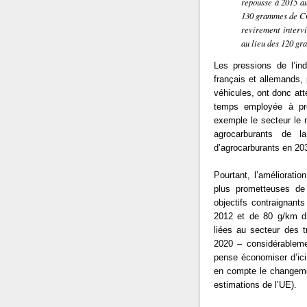
repousse à 2015 au
130 grammes de CO
revirement interv
au lieu des 120 g
Les pressions de l’ind
français et allemands, 
véhicules, ont donc att
temps employée à pro
exemple le secteur le 
agrocarburants de l
d’agrocarburants en 203
Pourtant, l’améliorati
plus prometteuses de
objectifs contraignant
2012 et de 80 g/km d’
liées au secteur des 
2020 – considérableme
pense économiser d’ici 
en compte le changemen
estimations de l’UE).