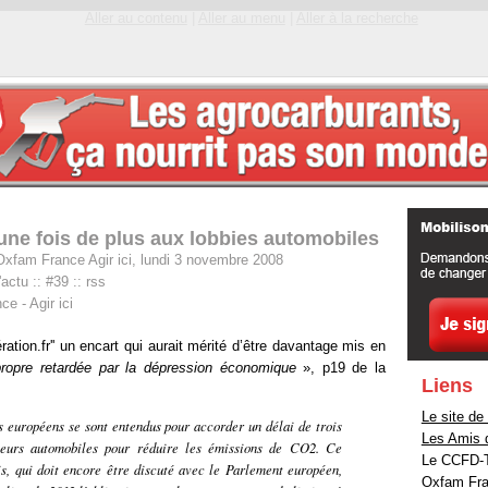
Aller au contenu
|
Aller au menu
|
Aller à la recherche
une fois de plus aux lobbies automobiles
Oxfam France Agir ici, lundi 3 novembre 2008
'actu
::
#39
::
rss
e - Agir ici
ération.fr'' un encart qui aurait mérité d’être davantage mis en
propre retardée par la dépression économique
», p19 de la
Liens
Le site d
 européens se sont entendus pour accorder un délai de trois
Les Amis d
teurs automobiles pour réduire les émissions de CO2. Ce
Le CCFD-Te
, qui doit encore être discuté avec le Parlement européen,
Oxfam Fran