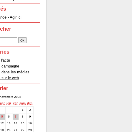
lés
ce - Agir ici
cher
ries
 l'actu
e campagne
dans les médias
sur le web
rier
novembre 2008
mer
jeu
ven
sam
dim
1
2
5
6
7
8
9
12
13
14
15
16
19
20
21
22
23