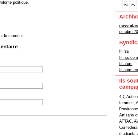
olonté politique.
24
25
Archiv
novembre
octobre 2
ur le moment.
Syndic
entaire
fil rss
fil rss co
fil atom
fil atom 
Ils sou
campa
4D, Action
femmes, A
l'environn
Artisans 
ATTAC, A
Confédéra
étudiants 