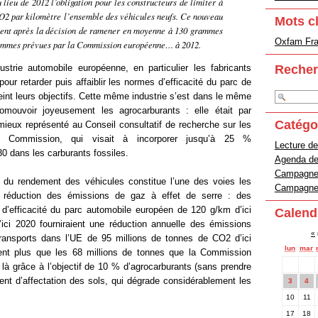
 lieu de 2012 l’obligation pour les constructeurs de limiter à
2 par kilomètre l’ensemble des véhicules neufs. Ce nouveau
Mots c
ient après la décision de ramener en moyenne à 130 grammes
Oxfam Fran
rammes prévues par la Commission européenne… à 2012.
Recher
ustrie automobile européenne, en particulier les fabricants
pour retarder puis affaiblir les normes d’efficacité du parc de
eint leurs objectifs. Cette même industrie s’est dans le même
mouvoir joyeusement les agrocarburants : elle était par
Catégo
mieux représenté au Conseil consultatif de recherche sur les
a Commission, qui visait à incorporer jusqu’à 25 %
Lecture de
0 dans les carburants fossiles.
Agenda d
Campagne 
on du rendement des véhicules constitue l’une des voies les
Campagne 
 réduction des émissions de gaz à effet de serre : des
s d’efficacité du parc automobile européen de 120 g/km d’ici
Calend
ici 2020 fourniraient une réduction annuelle des émissions
«
transports dans l’UE de 95 millions de tonnes de CO2 d’ici
lun
mar
nt plus que les 68 millions de tonnes que la Commission
là grâce à l’objectif de 10 % d’agrocarburants (sans prendre
t d’affectation des sols, qui dégrade considérablement les
3
4
10
11
17
18