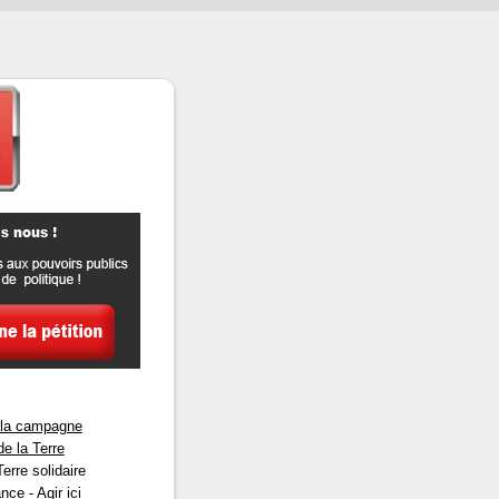
e la campagne
e la Terre
rre solidaire
ce - Agir ici