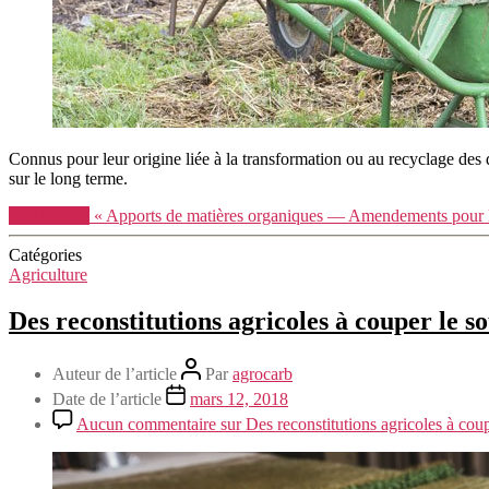
Connus pour leur origine liée à la transformation ou au recyclage des dé
sur le long terme.
Lire la suite
« Apports de matières organiques — Amendements pour la
Catégories
Agriculture
Des reconstitutions agricoles à couper le so
Auteur de l’article
Par
agrocarb
Date de l’article
mars 12, 2018
Aucun commentaire
sur Des reconstitutions agricoles à coup