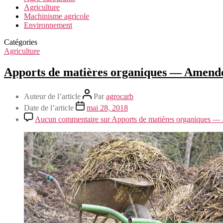
Agriculture
Machinisme agricole
Environnement
Catégories
Agriculture
Apports de matières organiques — Amende
Auteur de l’article
Par
agrocarb
Date de l’article
mai 28, 2018
Aucun commentaire
sur Apports de matières organiques — 