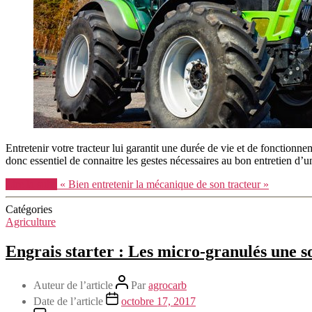
Entretenir votre tracteur lui garantit une durée de vie et de fonctionn
donc essentiel de connaitre les gestes nécessaires au bon entretien d’u
Lire la suite
« Bien entretenir la mécanique de son tracteur »
Catégories
Agriculture
Engrais starter : Les micro-granulés une so
Auteur de l’article
Par
agrocarb
Date de l’article
octobre 17, 2017