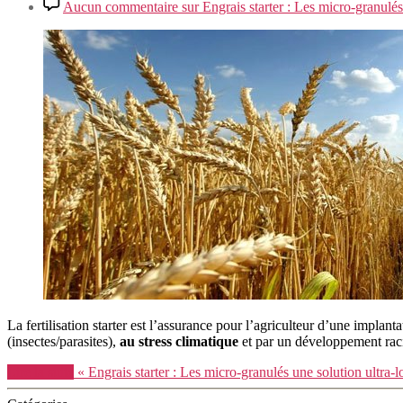
Aucun commentaire
sur Engrais starter : Les micro-granulés
La fertilisation starter est l’assurance pour l’agriculteur d’une implan
(insectes/parasites),
au stress climatique
et par un développement raci
Lire la suite
« Engrais starter : Les micro-granulés une solution ultra-l