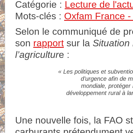
Catégorie :
Lecture de l'act
Mots-clés :
Oxfam France - A
Selon le communiqué de pre
son
rapport
sur la
Situation
l’agricultur
e :
«
Les politiques et subventi
d’urgence afin de ma
mondiale, protéger 
développement rural à la
Une nouvelle fois, la FAO st
carburants prétendument ver