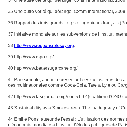
34 Une autre vérité qui dérange, Oxfam International, 2008 ; 
35 Une autre vérité qui dérange, Oxfam International, 2008 
36 Rapport des trois grands corps d’ingénieurs français (P
37 Initiative mondiale sur les subventions de l’Institut inte
38
http://www.responsiblesoy.org
.
39 http://www.rspo.org/.
40 http://www.bettersugarcane.org/.
41 Par exemple, aucun représentant des cultivateurs de can
des multinationales comme Coca-Cola, Tate & Lyle ou Cargi
42 http://www.lasojamata.org/node/110/ (coalition d’ONG con
43 Sustainability as a Smokescreen, The Inadequacy of Cert
44 Émilie Pons, auteur de l’essai : L’utilisation des norme
d’économie mondiale à l’Institut d’études politiques de Pari