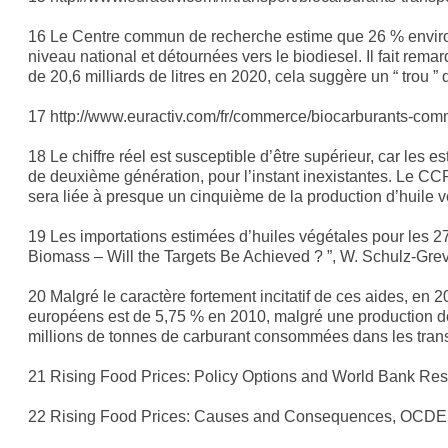
16 Le Centre commun de recherche estime que 26 % environ 
niveau national et détournées vers le biodiesel. Il fait re
de 20,6 milliards de litres en 2020, cela suggère un “ trou ” d
17 http://www.euractiv.com/fr/commerce/biocarburants-comm
18 Le chiffre réel est susceptible d’être supérieur, car le
de deuxième génération, pour l’instant inexistantes. Le C
sera liée à presque un cinquième de la production d’huile 
19 Les importations estimées d’huiles végétales pour les 27 p
Biomass – Will the Targets Be Achieved ? ”, W. Schulz-Grev
20 Malgré le caractère fortement incitatif de ces aides, en 2
européens est de 5,75 % en 2010, malgré une production d
millions de tonnes de carburant consommées dans les trans
21 Rising Food Prices: Policy Options and World Bank Re
22 Rising Food Prices: Causes and Consequences, OCDE, 