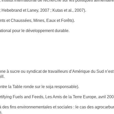
Institut international de recherche sur les politiques alimentaire
; Hebebrand et Laney, 2007 ; Kutas et al., 2007).
onts et Chaussées, Mines, Eaux et Forêts).
rnational pour le développement durable.
ne à sucre ou syndicat de travailleurs d’Amérique du Sud n’est 
ll.
tre la Table ronde sur le soja responsable).
ifying Fuels and Feeds, Les Amis de la Terre Europe, avril 200
s à des fins environnementales et sociales : le cas des agrocarb
s.