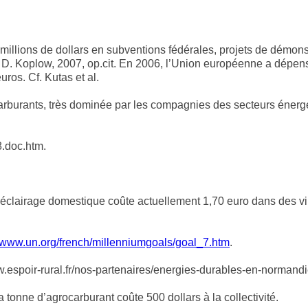
illions de dollars en subventions fédérales, projets de démons
 Cf. D. Koplow, 2007, op.cit. En 2006, l’Union européenne a dép
uros. Cf. Kutas et al.
rburants, très dominée par les compagnies des secteurs énergé
.doc.htm.
 d’éclairage domestique coûte actuellement 1,70 euro dans des 
www.un.org/french/millenniumgoals/goal_7.htm
.
espoir-rural.fr/nos-partenaires/energies-durables-en-normandi
 tonne d’agrocarburant coûte 500 dollars à la collectivité.