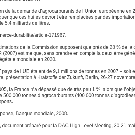
de la demande d’agrocarburants de l’Union européenne en 2020
marquer que ces huiles devront être remplacées par des importati
e 5,4 milliards de litres.
erce-durabilite/article-171967.
s estimations de la Commission supposent que près de 28 % de la
CR (2007) estime que, sans prendre en compte la deuxième gén
végétale mondiale en 2020.
ays de l’UE étaient de 9,1 millions de tonnes en 2007 – soit envi
e, présentation à Krafstoffe der Zukunft, Berlin, 26-27 novembr
005, la France n’a dépassé que de très peu 1 %, alors que l’objec
e 500 000 tonnes d’agrocarburants (400 000 tonnes d’agrodiese
ports.
sponse, Banque mondiale, 2008.
document préparé pour la DAC High Level Meeting, 20-21 mai